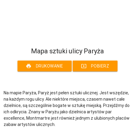
Mapa sztuki ulicy Paryża
print
system_update_alt
DRUKOWANIE
POBIERZ
Na mapie Paryża, Paryż jest pełen sztuki ulicznej. Jest wszędzie,
na każdym rogu ulicy. Ale niektóre miejsca, czasem nawet całe
dzielnice, są szczególnie bogate w sztukę miejską. Przejdźmy do
ich odkrycia. Znany w Paryżu jako dzielnica artystów par
excellence, Montmartre jest również jednym z ulubionych placów
zabaw artystów ulicznych.