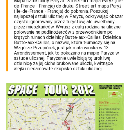
Mapa sztuki ulicy Paryża . Street-art mapa Paryż (Île-
de-France - Francja) do druku. Street-art mapa Paryż
(Île-de-France - Francja) do pobrania. Poszukaj
najlepszej sztuki ulicznej w Paryżu, odkrywając obszar
często ignorowany przez turystów, ale uwielbiany
przez mieszkańców. Wyrusz z całą rodziną na uliczne
polowanie na padlinożerców z przewodnikiem po
krętych ruinach dzielnicy Butte-aux-Cailles. Dzielnica
Butte-aux-Cailles, o nazwie, która tłumaczy się na
Wzgórze Przepiórek, jest jak mała wioska w 13
Arrondissement, jak to pokazano na mapie Paryża w
sztuce ulicznej. Paryżanie uwielbiają tę urokliwą
dzielnicę za jej ciche brukowane uliczki, kwitnące
alejki i niesamowite skupisko sztuki ulicznej.